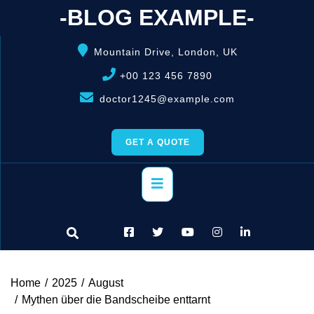
Skip
-BLOG EXAMPLE-
to
content
Mountain Drive, London, UK
+00 123 456 7890
doctor1245@example.com
GET A QUOTE
Primary
Menu
Home
2025
August
Mythen über die Bandscheibe enttarnt