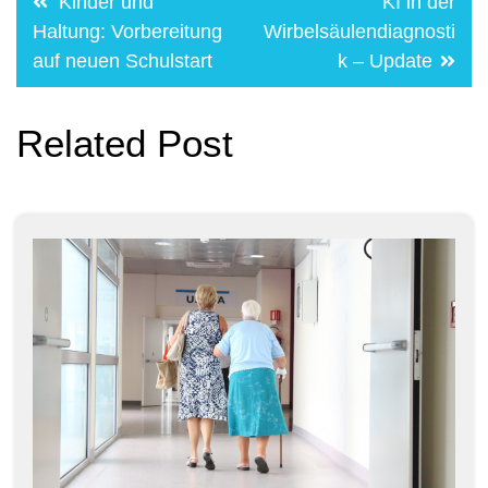
Kinder und
KI in der
navigation
Haltung: Vorbereitung
Wirbelsäulendiagnosti
auf neuen Schulstart
k – Update
Related Post